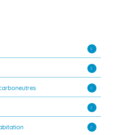
 carboneutres
abitation