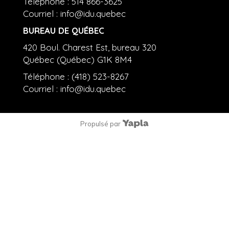
Téléphone : 514 866-3625
Courriel :
info@idu.quebec
BUREAU DE QUÉBEC
420 Boul. Charest Est, bureau 320
Québec (Québec) G1K 8M4
Téléphone : (418) 523-8267
Courriel :
info@idu.quebec
Propulsé par