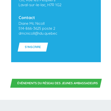
Laval-sur-le-lac
,
H7R 1G2
Contact
Diane Mc Nicoll
514-866-3625 poste 2
dmcnicoll@idu.quebec
S'INSCRIRE
ÉVÉNEMENTS DU RÉSEAU DES JEUNES AMBASSADEURS