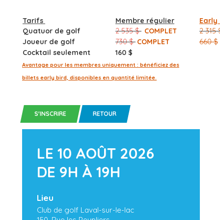
Tarifs
Membre régulier
Early 
Quatuor de golf
2 535 $
COMPLET
2 315 
Joueur de golf
730 $
COMPLET
660 $
Cocktail seulement
160 $
Avantage pour les membres uniquement : bénéficiez des
billets early bird, disponibles en quantité limitée.
S'INSCRIRE
RETOUR
LE 10 AOÛT 2026
DE 9H À 19H
Lieu
Club de golf Laval-sur-le-lac
150, Rue les Peupliers