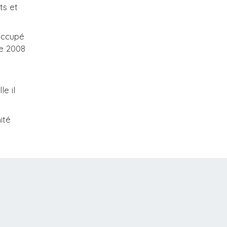
ts et
 occupé
re 2008
e il
ité